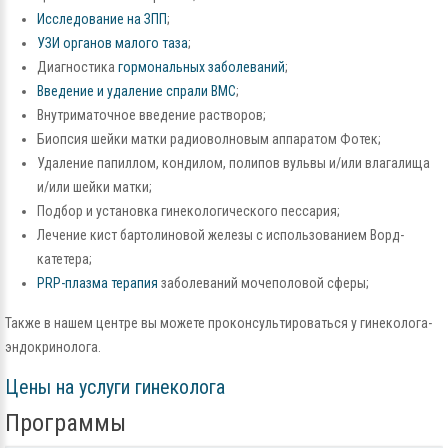
Исследование на ЗПП
;
УЗИ органов малого таза
;
Диагностика
гормональных заболеваний
;
Введение и удаление спрали ВМС
;
Внутриматочное введение растворов;
Биопсия шейки матки радиоволновым аппаратом Фотек;
Удаление папиллом, кондилом, полипов вульвы и/или влагалища
и/или шейки матки;
Подбор и установка гинекологического пессария;
Лечение кист бартолиновой железы с использованием Ворд-
катетера;
PRP-плазма терапия
заболеваний мочеполовой сферы;
Также в нашем центре вы можете проконсультироваться у гинеколога-
эндокринолога.
Цены на услуги гинеколога
Программы