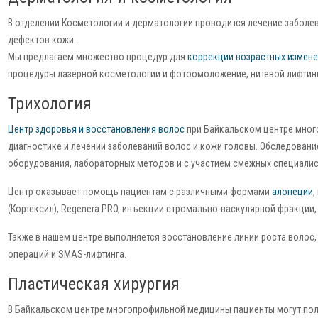
В отделении Косметологии и дерматологии проводится лечение заболев
дефектов кожи.
Мы предлагаем множество процедур для
коррекции возрастных измен
процедуры лазерной косметологии и фотоомоложение, нитевой лифтинг
Трихология
Центр здоровья и восстановления волос
при Байкальском центре мног
диагностике и лечении заболеваний волос и кожи головы. Обследован
оборудования, лабораторных методов и с участием смежных специалис
Центр оказывает помощь пациентам с различными формами
алопеции
,
(Кортексил), Regenera PRO, инъекции стромально-васкулярной фракции
Также в нашем центре выполняется восстановление линии роста волос,
операций и SMAS-лифтинга.
Пластическая хирургия
В Байкальском центре многопрофильной медицины пациенты могут по