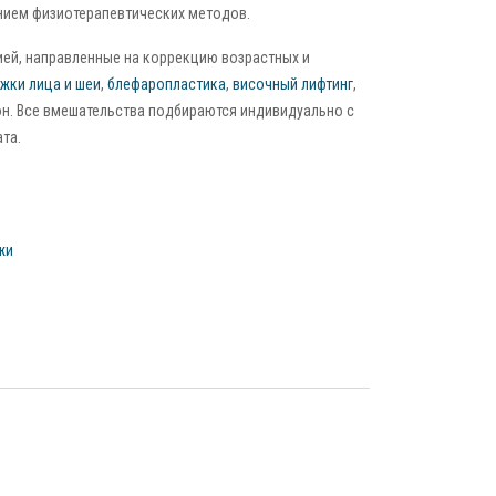
нием физиотерапевтических методов.
ией, направленные на коррекцию возрастных и
жки лица и шеи
,
блефаропластика
,
височный лифтинг
,
н. Все вмешательства подбираются индивидуально с
та.
жи