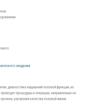
онов
ледованием
лового
рического синдрома
ития, диагностика нарушений половой функции, их
и
проводят процедуры и операции, направленные на
органов, улучшения качества половой жизни.