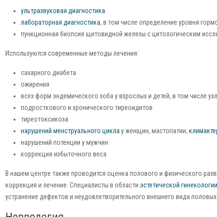
ультразвуковая диагностика
лабораторная диагностика
, в том числе определение уровня горм
пункционная биопсия щитовидной железы с цитологическим исс
Используются современные методы лечения:
сахарного диабета
ожирения
всех форм эндемического зоба у взрослых и детей, в том числе уз
подросткового и хронического тиреоидитов
тиреотоксикоза
нарушений менструального цикла
у женщин, мастопатии,
климакте
нарушений потенции у мужчин
коррекция избыточного веса
​В нашем центре также проводится оценка полового и физического разв
коррекция и лечение. Специалисты в области
эстетической гинекологи
устранение дефектов и неудовлетворительного внешнего вида половых 
Неврология