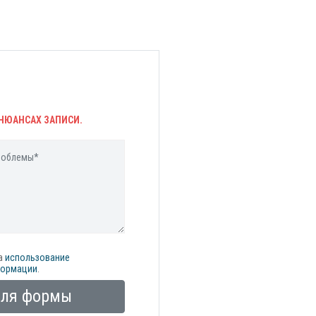
НЮАНСАХ ЗАПИСИ.
а
использование
формации
.
оля формы