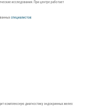
ические исследования. При центре работает
ованных
специалистов
:
ит комплексную диагностику эндокринных желез: