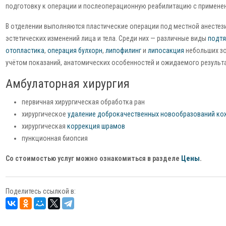
подготовку к операции и послеоперационную реабилитацию с примене
В отделении выполняются пластические операции под местной анестез
эстетических изменений лица и тела. Среди них — различные виды
подтя
отопластика
,
операция булхорн
,
липофилинг
и
липосакция
небольших зо
учётом показаний, анатомических особенностей и ожидаемого результа
Амбулаторная хирургия
первичная хирургическая обработка ран
хирургическое
удаление доброкачественных новообразований ко
хирургическая
коррекция шрамов
пункционная биопсия
Со стоимостью услуг можно ознакомиться в разделе
Цены
.
Поделитесь ссылкой в: