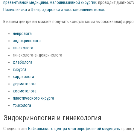
превентивной медицины
,
малоинвазивной хирургии
; проводит диагност
Поликлиника
и
Центр здоровья и восстановления волос
.
В нашем центре вы можете получить консультации высококвалифицир
невролога
эндокринолога
гинеколога
гинеколога-эндокринолога
флеболога
хирурга
кардиолога
дерматолога
косметолога
пластического хирурга
трихолога
Эндокринология и гинекология
Специалисты
Байкальского центра многопрофильной медицины
провод