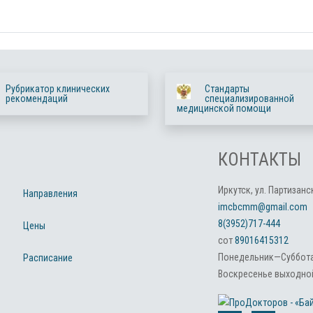
Рубрикатор клинических
Стандарты
рекомендаций
специализированной
медицинской помощи
КОНТАКТЫ
Иркутск, ул. Партизанск
Направления
imcbcmm@gmail.com
8(3952)717-444
Цены
сот
89016415312
Понедельник—Суббота:
Расписание
Воскресенье выходной