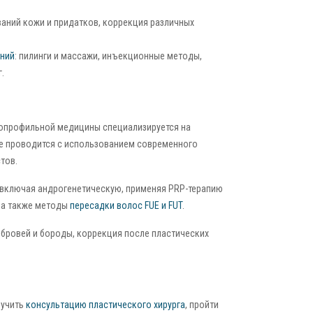
аний кожи и придатков, коррекция различных
ений
: пилинги и массажи, инъекционные методы,
.
опрофильной медицины специализируется на
ие проводится с использованием современного
тов.
 включая андрогенетическую, применяя PRP-терапию
, а также методы
пересадки волос FUE и FUT
.
 бровей и бороды, коррекция после пластических
лучить
консультацию пластического хирурга
, пройти