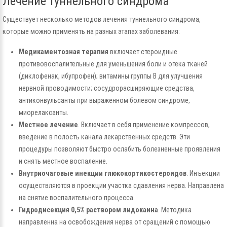
Лечение туннельного синдрома
Существует несколько методов лечения туннельного синдрома,
которые можно применять на разных этапах заболевания:
Медикаментозная терапия
включает стероидные
противовоспалительные для уменьшения боли и отека тканей
(диклофенак, ибупрофен); витамины группы B для улучшения
нервной проводимости; сосудрорасширяющие средства,
антиконвульсанты при выраженном болевом синдроме,
миорелаксанты.
Местное лечение
. Включает в себя применение компрессов,
введение в полость канала лекарственных средств. Эти
процедуры позволяют быстро ослабить болезненные проявления
и снять местное воспаление.
Внутриочаговые инекции глюкокортикостероидов
. Инъекции
осуществляются в проекции участка сдавления нерва. Направлена
на снятие воспалительного процесса.
Гидродисекция 0,5% раствором лидокаина
. Методика
направленна на освобождения нерва от сращений с помощью