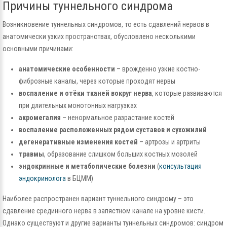
Причины туннельного синдрома
Возникновение туннельных синдромов, то есть сдавлений нервов в
анатомически узких пространствах, обусловлено несколькими
основными причинами:
анатомические особенности
– врожденно узкие костно-
фиброзные каналы, через которые проходят нервы
воспаление и отёки тканей вокруг нерва
, которые развиваются
при длительных монотонных нагрузках
акромегалия
– ненормальное разрастание костей
воспаление расположенных рядом суставов и сухожилий
дегенеративные изменения костей
– артрозы и артриты
травмы
, образование слишком больших костных мозолей
эндокринные и метаболические болезни
(
консультация
эндокринолога
в БЦММ)
Наиболее распространен вариант туннельного синдрому – это
сдавление срединного нерва в запястном канале на уровне кисти.
Однако существуют и другие варианты туннельных синдромов: синдром