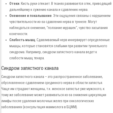
Отеки
. Кисть руки отекает. В тканях развивается отек, приводящий
дальнейшему к сужению канала и сдавлению нерва.
Онемение и покалывание
. Эти ощущения связаны с нарушением
чувствительности из-за сдавления нерва в туннеле. Могут
наблюдаться онемение, "ползание мурашек", чувство засыпания
конечности.
Слабость мышц
. Сдавливаемый нерв иннервирует определенные
мышцы, которые становятся слабыми при развитии туннельного
синдрома. Например, синдром запястного канала ведет к
слабости мышц тенара.
Синдром запястного канала
Синдром запястного канала – это распространенное заболевание,
обусловленное сдавлением срединного нерва в области запястья.
Чаще им страдают женщины, т.к. женское запястье уже мужского; к
тому же заболевание может развиваться из-за снижения циркуляции
лимфы после удаления молочных желез при онкологических
заболеваниях (консультация маммолога в БЦММ).