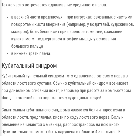
Также часто встречается сдавливание срединного нерва:
в верхней части предплечья – при нагрузках, связанных с частыми
поворотами кисти вверх-вниз (например, у водителей, художников,
маляров); боль беспокоит при переносе тяжестей, сжимании
кулака, могут подвергаться атрофии мышцы у основания
большого пальца
в нижней трети плеча.
Кубитальный синдром
Кубитальный туннельный синдром - это сдавление локтевого нерва в
области локтевого сустава. Обычно кубитальный синдром возникает
при длительном сгибании локтя, например при работе за компьютером.
Иногда локтевой нерв поражается у худощавых людей.
Симптомами кубитального синдрома являются боли и парестезии в
области локтя, предплечья, кисти по ходу локтевого нерва. Боль и
онемение начинаются с мизинца, распространяясь на всю кисть.
Чувствительность может быть нарушена в области 4-5 пальцев. В