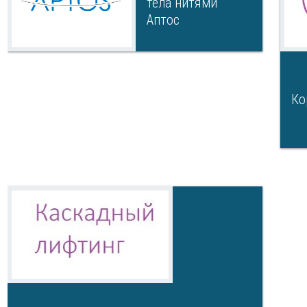
тела нитями
Аптос
Ко