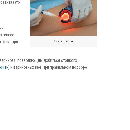
озанта (это
ии
ективнее
эффект при
Склеротерапия
варикоза, позволяющим добиться стойкого
дочек
) и варикозных вен. При правильном подборе