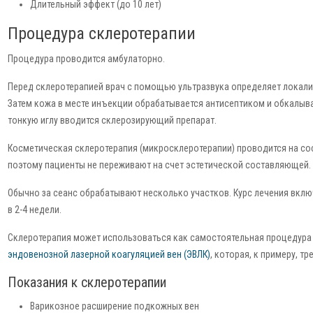
Длительный эффект (до 10 лет)
Процедура склеротерапии
Процедура проводится амбулаторно.
Перед склеротерапией врач с помощью ультразвука определяет локали
Затем кожа в месте инъекции обрабатывается антисептиком и обкалыва
тонкую иглу вводится склерозирующий препарат.
Косметическая склеротерапия (микросклеротерапии) проводится на со
поэтому пациенты не переживают на счет эстетической составляющей.
Обычно за сеанс обрабатывают несколько участков. Курс лечения вклю
в 2-4 недели.
Склеротерапия может использоваться как самостоятельная процедура д
эндовенозной лазерной коагуляцией вен (ЭВЛК)
, которая, к примеру, т
Показания к склеротерапии
Варикозное расширение подкожных вен