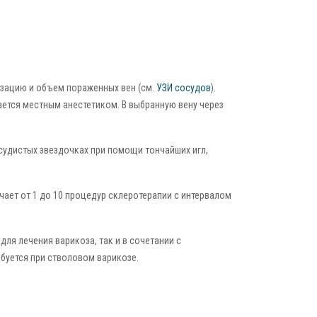
зацию и объем пораженных вен (см.
УЗИ сосудов
).
ется местным анестетиком. В выбранную вену через
судистых звездочках при помощи тончайших игл,
чает от 1 до 10 процедур склеротерапии с интервалом
ля лечения варикоза, так и в сочетании с
ребуется при стволовом варикозе.