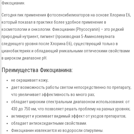
Фикоцианин.
Сегодня пик применения фотосенсибилизаторов на основе Хлорина Е6,
который показал в практике более удобное применение в
косметологии и онкологии. Фикоцианин (Phycocyanin) – это редкий
природный нутриент, пигмент (производная 5-Аминолевулната
следующего уровня после Хлорина Е6), существующий только в
цианобактериях и обладающий уникальными оптическими свойствами
в широком диапазоне рН.
Преимущества Фикоцианина:
не окрашивает кожу;
дает возможность работы светом непосредственно по препарату,
что увеличивает эффективность во много раз;
обладает широким спектральным диапазоном использования: от
430 до 750 нм, что позволяет решать проблему на разных уровнях;
активирует и усиливает видимый эффект от уходов препаратов;
обладает антиоксидантными свойствами.
Фикоцианин извлекается из водоросли спирулины.