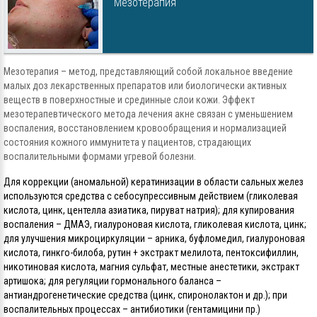
Мезотерапия
Мезотерапия – метод, представляющий собой локальное введение
малых доз лекарственных препаратов или биологически активных
веществ в поверхностные и срединные слои кожи. Эффект
мезотерапевтического метода лечения акне связан с уменьшением
воспаления, восстановлением кровообращения и нормализацией
состояния кожного иммунитета у пациентов, страдающих
воспалительными формами угревой болезни.
Для коррекции (аномальной) кератинизации в области сальных желез
используются средства с себосупрессивным действием (гликолевая
кислота, цинк, центелла азиатика, пируват натрия); для купирования
воспаления – ДМАЭ, гиалуроновая кислота, гликолевая кислота, цинк;
для улучшения микроциркуляции – арника, буфломедил, гиалуроновая
кислота, гинкго-билоба, рутин + экстракт мелилота, пентоксифиллин,
никотиновая кислота, магния сульфат, местные анестетики, экстракт
артишока; для регуляции гормонального баланса –
антиандрогенетические средства (цинк, спиронолактон и др.); при
воспалительных процессах – антибиотики (гентамицини пр.)