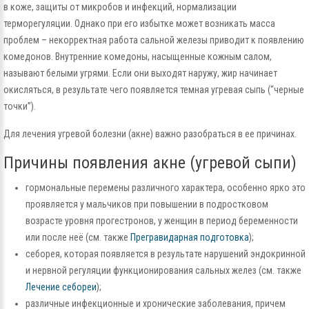
в коже, защиты от микробов и инфекций, нормализации
терморегуляции. Однако при его избытке может возникать масса
проблем – некорректная работа сальной железы приводит к появлению
комедонов. Внутренние комедоны, насыщенные кожным салом,
называют белыми угрями. Если они выходят наружу, жир начинает
окисляться, в результате чего появляется темная угревая сыпь (“черные
точки”).
Для лечения угревой болезни (акне) важно разобраться в ее причинах.
Причины появления акне (угревой сыпи)
гормональные перемены различного характера, особенно ярко это
проявляется у мальчиков при повышении в подростковом
возрасте уровня прогестронов, у женщин в период беременности
или после неё (см. также
Прегравидарная подготовка
);
себорея, которая появляется в результате нарушений эндокринной
и нервной регуляции функционирования сальных желез (см. также
Лечение себореи
);
различные инфекционные и хронические заболевания, причем