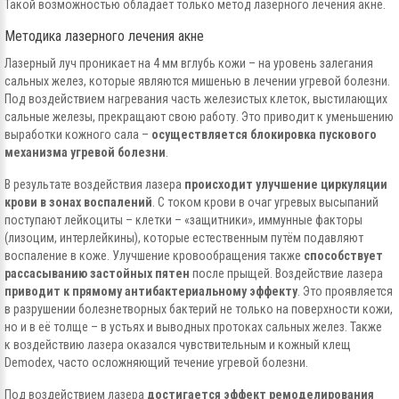
Такой возможностью обладает только метод лазерного лечения акне.
Методика лазерного лечения акне
Лазерный луч проникает на 4 мм вглубь кожи – на уровень залегания
сальных желез, которые являются мишенью в лечении угревой болезни.
Под воздействием нагревания часть железистых клеток, выстилающих
сальные железы,
прекращают свою работу. Это приводит к уменьшению
выработки кожного сала –
осуществляется блокировка пускового
механизма угревой болезни
.
В результате воздействия лазера
происходит улучшение
циркуляции
крови в зонах воспалений
. С током крови в очаг угревых высыпаний
поступают лейкоциты – клетки – «защитники», иммунные факторы
(лизоцим, интерлейкины), которые естественным путём подавляют
воспаление в коже. Улучшение кровообращения также
способствует
рассасыванию застойных пятен
после прыщей. Воздействие лазера
приводит к прямому антибактериальному эффекту
. Это проявляется
в разрушении болезнетворных бактерий не только на поверхности кожи,
но и в её толще – в устьях и выводных протоках сальных желез. Также
к воздействию лазера оказался чувствительным и кожный клещ
Demodex, часто осложняющий течение угревой болезни.
Под воздействием лазера
достигается эффект ремоделирования