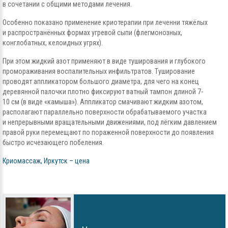
в сочетании с общими методами лечения.
Особенно показано применение криотерапии при леченни тяжёлых
и распространённых формах угревой сыпи (флегмонозных,
конглобатных, келоидных угрях).
При этом жидкий азот применяют в виде туширования и глубокого
промораживания воспалительных инфильтратов. Туширование
проводят аппликатором большого диаметра, для чего на конец
деревянной палочки плотно фиксируют ватный тампон длиной 7-
10 см (в виде «камыша»). Аппликатор смачивают жидким азотом,
располагают параллельно поверхности обрабатываемого участка
и непрерывными вращательными движениями, под лёгким давлением
правой руки перемещают по пораженной поверхности до появления
быстро исчезающего побеления.
Криомассаж, Иркутск – цена