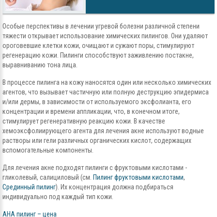
Особые перспективы в лечении угревой болезни различной степени
тяжести открывает использование химических пилингов. Они удаляют
ороговевшие клетки кожи, очищают и сужают поры, стимулируют
регенерацию кожи. Пилинги способствуют заживлению постакне,
выравниванию тона лица.
В процессе пилинга на кожу наносятся один или несколько химических
агентов, что вызывает частичную или полную деструкцию эпидермиса
и/или дермы, в зависимости от используемого эксфолианта, его
концентрации и времени аппликации, что, в конечном итоге,
стимулирует регенеративную реакцию кожи. В качестве
хемоэксфолиирующего агента для лечения акне используют водные
растворы или гели различных органических кислот, содержащих
вспомогательные компоненты.
Для лечения акне подходят пилинги с фруктовыми кислотами -
гликолевый, салициловый (см.
Пилинг фруктовыми кислотами
,
Срединный пилинг
). Их концентрация должна подбираться
индивидуально под каждый тип кожи.
АНА пилинг – цена