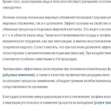
Кроме того, озонотерапия лица и тела способствует улучшению состоя
«звездочек».
Лечение озоном локальных жировых отложений показывает хорошие рез
жировых отложениях, так и о целлюлите. Эффект основан на свойстве 
обменные процессы в подкожно-жировой клетчатке. Это ведет к исчез
в т. ч. в области овала лица. Также восстанавливаются сосуды и трофи
механическое похудение, как при липосакции, а именно восстановление
сохранится надолго. Стоит отметить, что при плотном целлюлите эффе
озонотерапию с механическими методиками (массаж). При воздействии
становится особенно заметными к 5-й процедуре.
Чрезвычайно эффективна озонотерапия при лечении воспалительных 
рубцовые изменения
), а также в качестве профилактики рецидива акне
он ускоряет процессы заживления, обладает прямым антибактериальн
сопротивляемости организма.
Благодаря усилению микроциркуляции и восстановлению трофики всех 
стимуляции роста волос и снижения процента их выпадения (
услуги три