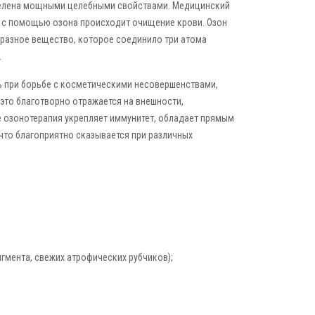
делена мощными целебными свойствами. Медицинский
, с помощью озона происходит очищение крови. Озон
бразное вещество, которое соединило три атома
.
ь при борьбе с косметическими несовершенствами,
это благотворно отражается на внешности,
 озонотерапия укрепляет иммунитет, обладает прямым
то благоприятно сказывается при различных
игмента, свежих атрофических рубчиков);