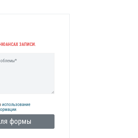
НЮАНСАХ ЗАПИСИ.
а
использование
формации
.
оля формы