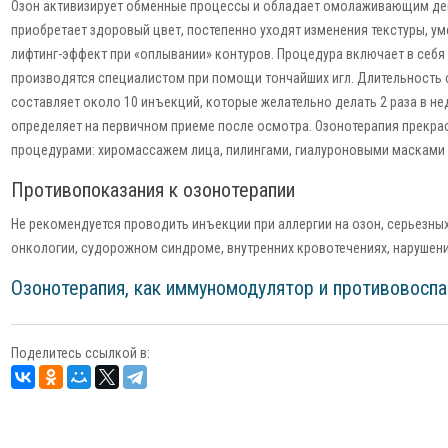
Озон активизирует обменные процессы и обладает омолаживающим де
приобретает здоровый цвет, постепенно уходят изменения текстуры, у
лифтинг-эффект при «оплывании» контуров. Процедура включает в себ
производятся специалистом при помощи тончайших игл. Длительность с
составляет около 10 инъекций, которые желательно делать 2 раза в н
определяет на первичном приеме после осмотра. Озонотерапия прекра
процедурами: хиромассажем лица, пилингами, гиалуроновыми масками
Противопоказания к озонотерапии
Не рекомендуется проводить инъекции при аллергии на озон, серьезны
онкологии, судорожном синдроме, внутренних кровотечениях, нарушени
Озонотерапия, как иммуномодулятор и противовосп
Поделитесь ссылкой в: