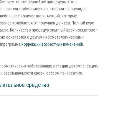
йствием: после первой же процедуры кожа
меньшается глубина морщин, становится очевиден
я небольшое количество инъекций, которые
еанса колеблется от получаса до часа. Полный курс
еделю. Количество процедур опытный врач-косметолог
сно сочетается с другими косметологическими
 (программа
коррекции возрастных изменений
).
х соматических заболеваниях в стадии декомпенсации,
и свертываемости крови, остром панкреатите.
алительное средство