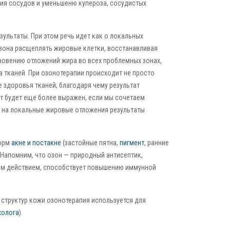
ния сосудов и уменьшеню купероза, сосудистых
ультаты. При этом речь идет как о локальных
озона расщеплять жировые клетки, восстанавливая
новению отложений жира во всех проблемных зонах,
ка тканей. При озонотерапии происходит не просто
 здоровья тканей, благодаря чему результат
кт будет еще более выражен, если мы сочетаем
 на локальные жировые отложения результаты
форм
акне и постакне
(застойные пятна,
пигмент
, ранние
. Напомним, что озон — природный антисептик,
ым действием, способствует повышению иммунной
структур кожи озонотерапия используется для
холога
).