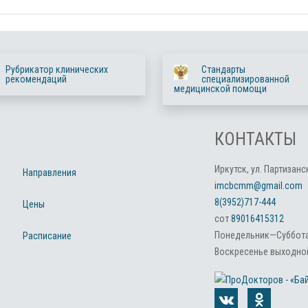
Рубрикатор клинических
Стандарты
рекомендаций
специализированной
медицинской помощи
КОНТАКТЫ
Иркутск, ул. Партизанск
Направления
imcbcmm@gmail.com
8(3952)717-444
Цены
сот
89016415312
Понедельник—Суббота:
Расписание
Воскресенье выходной