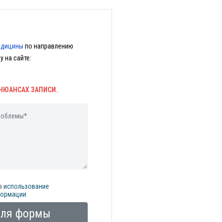
едицины
по направлению
 на сайте:
НЮАНСАХ ЗАПИСИ.
а
использование
формации
.
оля формы