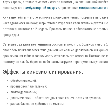
других травм, а также гематом и отеков с помощью специальной клейко
используется в
амбулаторной хирургии
, при лечении
миофасциального 
Кинезиотейпы
– это эластичные хлопковые ленты, покрытые гипоалл
накладываются на кожу, и при температуре тела клей активизируется. 
оставлять на коже до 2 недель. При этом пациент абсолютно не ограни
процедуры.
Суть метода кинезиотейпинга
состоит в том, что к больному месту 
способом приклеивается тейп длиной несколько десятков см и шириной
приклеивания тейпа в зависимости от желаемого эффекта. Натяжение т
поэтому он как бы берет на себя часть нагрузки перегруженных участков
Эффекты кинезиотейпирования:
обезболивающий;
противовоспалительный;
лимфодренажный;
динамический – облегчает движение конечности или сустава;
расслабляющее действие на мышцы;