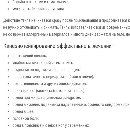
борьба с отеками и гематомами;
мягкая стабилизация сустава.
Действие тейпа начинается сразу после приклеивания и продолжается кр
не нужно отклеивать и снимать. Тейпы изготавливаются из современных 
не содержат аллергенных материалов и много дней держатся на теле, н
Кинезиотейпирование эффективно в лечении:
растяжений связок;
ушибов мягких тканей и гематомы;
подвывихов лодыжки, плеча, пальцев;
плечелопаточного периартрита (боли в плече);
локтя теннисиста и других эпикондилитов;
плантарного фасциита (пяточной шпоры);
болей при миофасциальном синдроме;
болей в колене, подвывиха надколенника, болевого синдрома пр
болей в шее;
головной боли;
боли в пояснице и отёков ног у беременных;