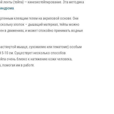
й ленты (тейпа) — кинезиотейпирование. Эта методика
синдрома
.
ергенным клеящим гелем на акриловой основе. Они
Поскольку хлопок – дышащий материал, тейпы можно
чен в движениях, и может спокойно принимать водные
(растянутой мышце, сухожилию или гематоме) особым
 5-10 см. Существует несколько способов
ейпа очень близко к натяжению кожи человека,
, помогая им в работе.