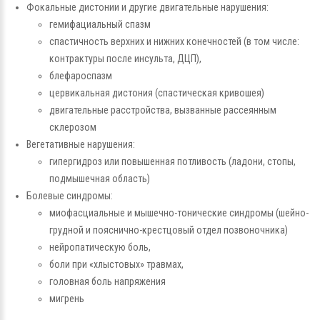
Фокальные дистонии и другие двигательные нарушения:
гемифациальный спазм
спастичность верхних и нижних конечностей (в том числе:
контрактуры после инсульта, ДЦП),
блефароспазм
цервикальная дистония (спастическая кривошея)
двигательные расстройства, вызванные рассеянным
склерозом
Вегетативные нарушения:
гипергидроз или повышенная потливость (ладони, стопы,
подмышечная область)
Болевые синдромы:
миофасциальные и мышечно-тонические синдромы (шейно-
грудной и пояснично-крестцовый отдел позвоночника)
нейропатическую боль,
боли при «хлыстовых» травмах,
головная боль напряжения
мигрень